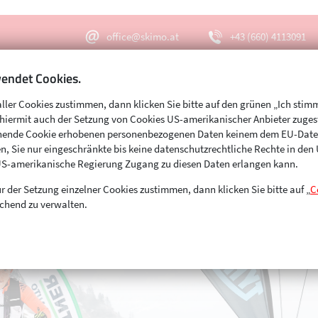
office@skimo.at
+43 (660) 4113091
endet Cookies.
aller Cookies zustimmen, dann klicken Sie bitte auf den grünen „Ich stim
Menu
Suche
s hiermit auch der Setzung von Cookies US-amerikanischer Anbieter zuge
echende Cookie erhobenen personenbezogenen Daten keinem dem EU-Dat
n, Sie nur eingeschränkte bis keine datenschutzrechtliche Rechte in de
US-amerikanische Regierung Zugang zu diesen Daten erlangen kann.
r der Setzung einzelner Cookies zustimmen, dann klicken Sie bitte auf „
C
chend zu verwalten.