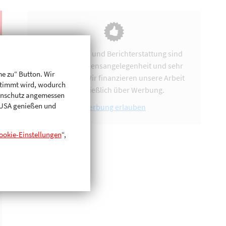
Vereinsarbeit und Berichterstattung sind
uns eine Herzensangelegenheit und sehr
me zu“ Button. Wir
zeitintensiv. Wir finanzieren unsere Arbeit
stimmt wird, wodurch
ausschließlich über Werbung.
enschutz angemessen
n USA genießen und
Werbung erlauben
ookie-Einstellungen
“,