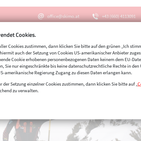
office@skimo.at
+43 (660) 4113091
endet Cookies.
aller Cookies zustimmen, dann klicken Sie bitte auf den grünen „Ich stim
Menu
Suche
s hiermit auch der Setzung von Cookies US-amerikanischer Anbieter zuge
echende Cookie erhobenen personenbezogenen Daten keinem dem EU-Dat
n, Sie nur eingeschränkte bis keine datenschutzrechtliche Rechte in de
US-amerikanische Regierung Zugang zu diesen Daten erlangen kann.
r der Setzung einzelner Cookies zustimmen, dann klicken Sie bitte auf „
C
chend zu verwalten.