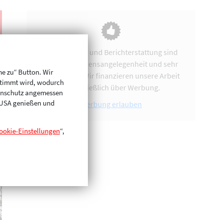
Vereinsarbeit und Berichterstattung sind
uns eine Herzensangelegenheit und sehr
me zu“ Button. Wir
zeitintensiv. Wir finanzieren unsere Arbeit
stimmt wird, wodurch
ausschließlich über Werbung.
enschutz angemessen
n USA genießen und
Werbung erlauben
ookie-Einstellungen
“,