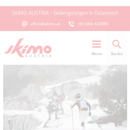
SKIMO AUSTRIA - Skibergsteigen in Österreich
office@skimo.at
+43 (660) 4113091
Menu
Suche