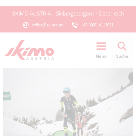
SKIMO AUSTRIA - Skibergsteigen in Österreich
office@skimo.at
+43 (660) 4113091
Menu
Suche