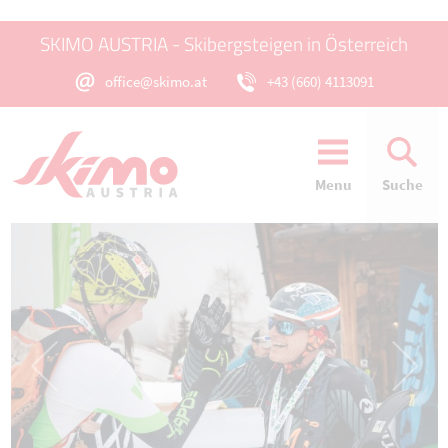
SKIMO AUSTRIA - Skibergsteigen in Österreich
office@skimo.at
+43 (660) 4113091
Menu
Suche