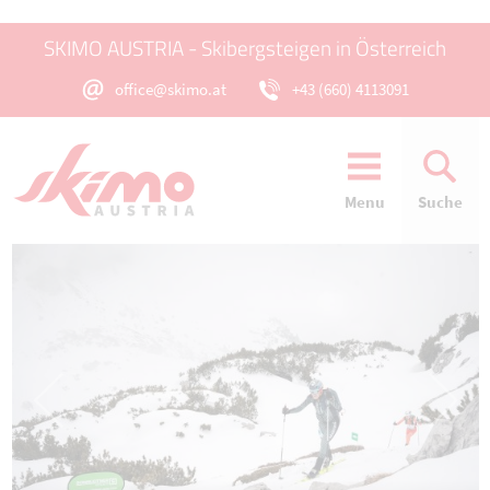
SKIMO AUSTRIA - Skibergsteigen in Österreich
office@skimo.at
+43 (660) 4113091
Menu
Suche