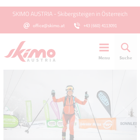
SKIMO AUSTRIA - Skibergsteigen in Österreich
office@skimo.at
+43 (660) 4113091
Menu
Suche