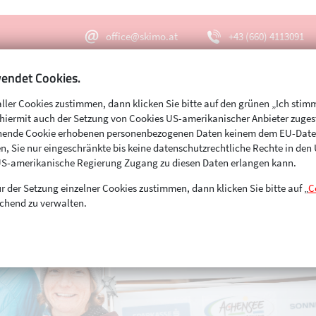
office@skimo.at
+43 (660) 4113091
endet Cookies.
aller Cookies zustimmen, dann klicken Sie bitte auf den grünen „Ich stim
Menu
Suche
s hiermit auch der Setzung von Cookies US-amerikanischer Anbieter zuge
echende Cookie erhobenen personenbezogenen Daten keinem dem EU-Dat
n, Sie nur eingeschränkte bis keine datenschutzrechtliche Rechte in de
US-amerikanische Regierung Zugang zu diesen Daten erlangen kann.
r der Setzung einzelner Cookies zustimmen, dann klicken Sie bitte auf „
C
chend zu verwalten.