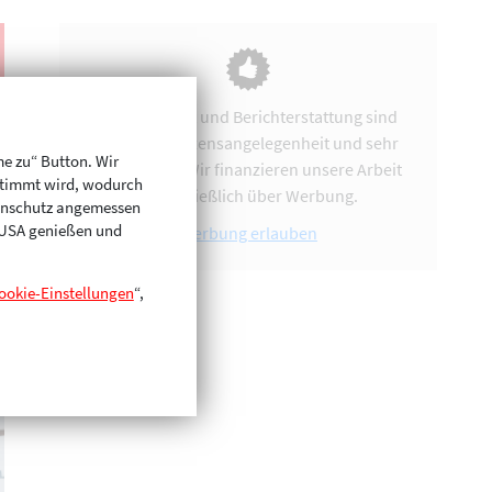
Vereinsarbeit und Berichterstattung sind
uns eine Herzensangelegenheit und sehr
me zu“ Button. Wir
zeitintensiv. Wir finanzieren unsere Arbeit
stimmt wird, wodurch
ausschließlich über Werbung.
enschutz angemessen
n USA genießen und
Werbung erlauben
ookie-Einstellungen
“,