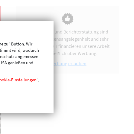
Vereinsarbeit und Berichterstattung sind
uns eine Herzensangelegenheit und sehr
me zu“ Button. Wir
zeitintensiv. Wir finanzieren unsere Arbeit
stimmt wird, wodurch
ausschließlich über Werbung.
enschutz angemessen
n USA genießen und
Werbung erlauben
ookie-Einstellungen
“,