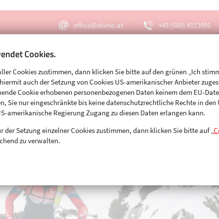
office@skimo.at
+43 (660) 4113091
endet Cookies.
aller Cookies zustimmen, dann klicken Sie bitte auf den grünen „Ich stim
Menu
Suche
s hiermit auch der Setzung von Cookies US-amerikanischer Anbieter zuge
echende Cookie erhobenen personenbezogenen Daten keinem dem EU-Dat
n, Sie nur eingeschränkte bis keine datenschutzrechtliche Rechte in de
US-amerikanische Regierung Zugang zu diesen Daten erlangen kann.
r der Setzung einzelner Cookies zustimmen, dann klicken Sie bitte auf „
C
chend zu verwalten.