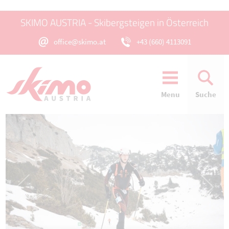
SKIMO AUSTRIA - Skibergsteigen in Österreich
office@skimo.at
+43 (660) 4113091
Menu
Suche