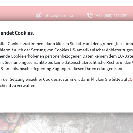
office@skimo.at
+43 (660) 4113091
endet Cookies.
aller Cookies zustimmen, dann klicken Sie bitte auf den grünen „Ich stim
Menu
Suche
s hiermit auch der Setzung von Cookies US-amerikanischer Anbieter zuge
echende Cookie erhobenen personenbezogenen Daten keinem dem EU-Dat
n, Sie nur eingeschränkte bis keine datenschutzrechtliche Rechte in de
US-amerikanische Regierung Zugang zu diesen Daten erlangen kann.
r der Setzung einzelner Cookies zustimmen, dann klicken Sie bitte auf „
C
chend zu verwalten.