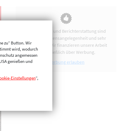
Vereinsarbeit und Berichterstattung sind
uns eine Herzensangelegenheit und sehr
me zu“ Button. Wir
zeitintensiv. Wir finanzieren unsere Arbeit
stimmt wird, wodurch
ausschließlich über Werbung.
enschutz angemessen
n USA genießen und
Werbung erlauben
ookie-Einstellungen
“,