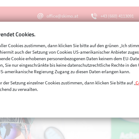
office@skimo.at
+43 (660) 4113091
endet Cookies.
aller Cookies zustimmen, dann klicken Sie bitte auf den grünen „Ich stim
Menu
Suche
s hiermit auch der Setzung von Cookies US-amerikanischer Anbieter zuge
echende Cookie erhobenen personenbezogenen Daten keinem dem EU-Dat
n, Sie nur eingeschränkte bis keine datenschutzrechtliche Rechte in de
US-amerikanische Regierung Zugang zu diesen Daten erlangen kann.
r der Setzung einzelner Cookies zustimmen, dann klicken Sie bitte auf „
C
chend zu verwalten.