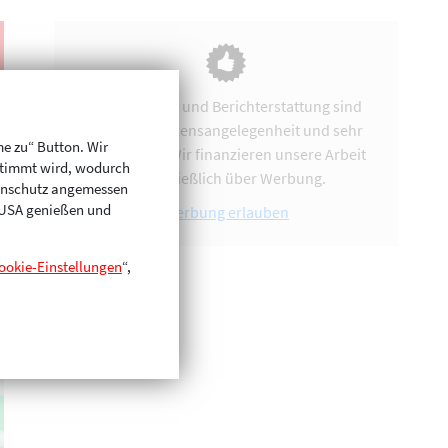
Vereinsarbeit und Berichterstattung sind
uns eine Herzensangelegenheit und sehr
me zu“ Button. Wir
zeitintensiv. Wir finanzieren unsere Arbeit
stimmt wird, wodurch
ausschließlich über Werbung.
enschutz angemessen
n USA genießen und
Werbung erlauben
ookie-Einstellungen
“,