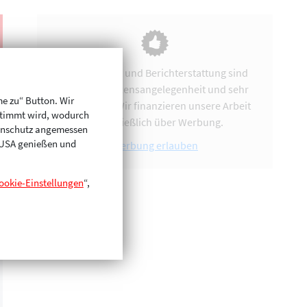
Vereinsarbeit und Berichterstattung sind
uns eine Herzensangelegenheit und sehr
me zu“ Button. Wir
zeitintensiv. Wir finanzieren unsere Arbeit
stimmt wird, wodurch
ausschließlich über Werbung.
enschutz angemessen
n USA genießen und
Werbung erlauben
ookie-Einstellungen
“,