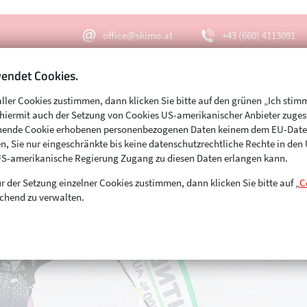
office@skimo.at
+43 (660) 4113091
endet Cookies.
aller Cookies zustimmen, dann klicken Sie bitte auf den grünen „Ich stim
Menu
Suche
s hiermit auch der Setzung von Cookies US-amerikanischer Anbieter zuge
echende Cookie erhobenen personenbezogenen Daten keinem dem EU-Dat
n, Sie nur eingeschränkte bis keine datenschutzrechtliche Rechte in de
US-amerikanische Regierung Zugang zu diesen Daten erlangen kann.
r der Setzung einzelner Cookies zustimmen, dann klicken Sie bitte auf „
C
chend zu verwalten.