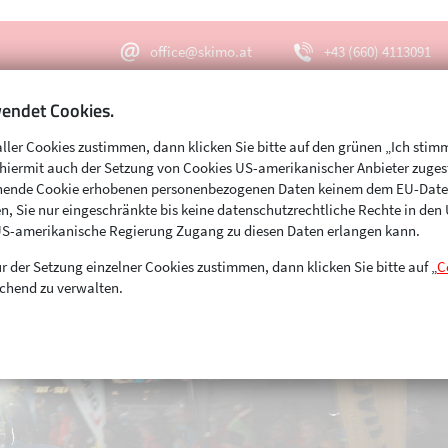
office@skimo.at
+43 (660) 4113091
endet Cookies.
aller Cookies zustimmen, dann klicken Sie bitte auf den grünen „Ich stim
Menu
Suche
s hiermit auch der Setzung von Cookies US-amerikanischer Anbieter zuge
echende Cookie erhobenen personenbezogenen Daten keinem dem EU-Dat
n, Sie nur eingeschränkte bis keine datenschutzrechtliche Rechte in de
US-amerikanische Regierung Zugang zu diesen Daten erlangen kann.
r der Setzung einzelner Cookies zustimmen, dann klicken Sie bitte auf „
C
chend zu verwalten.