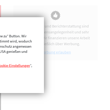
Vereinsarbeit und Berichterstattung sind
uns eine Herzensangelegenheit und sehr
me zu“ Button. Wir
zeitintensiv. Wir finanzieren unsere Arbeit
stimmt wird, wodurch
ausschließlich über Werbung.
enschutz angemessen
n USA genießen und
Werbung erlauben
ookie-Einstellungen
“,