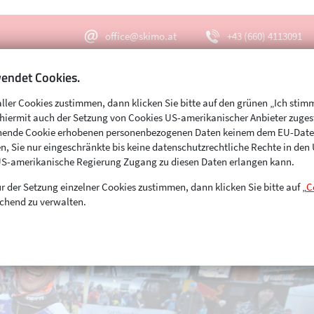
office@skimo.at
+43 (660) 4113091
endet Cookies.
aller Cookies zustimmen, dann klicken Sie bitte auf den grünen „Ich stim
Menu
Suche
s hiermit auch der Setzung von Cookies US-amerikanischer Anbieter zuge
echende Cookie erhobenen personenbezogenen Daten keinem dem EU-Dat
n, Sie nur eingeschränkte bis keine datenschutzrechtliche Rechte in de
US-amerikanische Regierung Zugang zu diesen Daten erlangen kann.
r der Setzung einzelner Cookies zustimmen, dann klicken Sie bitte auf „
C
chend zu verwalten.