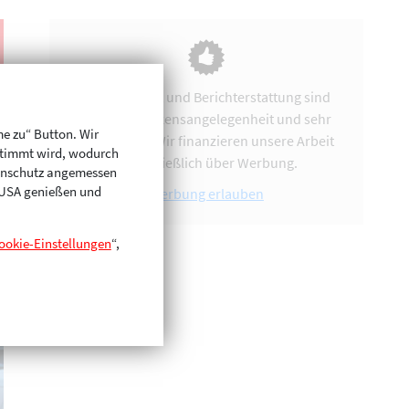
Vereinsarbeit und Berichterstattung sind
uns eine Herzensangelegenheit und sehr
me zu“ Button. Wir
zeitintensiv. Wir finanzieren unsere Arbeit
stimmt wird, wodurch
ausschließlich über Werbung.
enschutz angemessen
n USA genießen und
Werbung erlauben
ookie-Einstellungen
“,