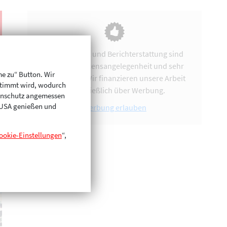
Vereinsarbeit und Berichterstattung sind
uns eine Herzensangelegenheit und sehr
me zu“ Button. Wir
zeitintensiv. Wir finanzieren unsere Arbeit
stimmt wird, wodurch
ausschließlich über Werbung.
enschutz angemessen
n USA genießen und
Werbung erlauben
ookie-Einstellungen
“,