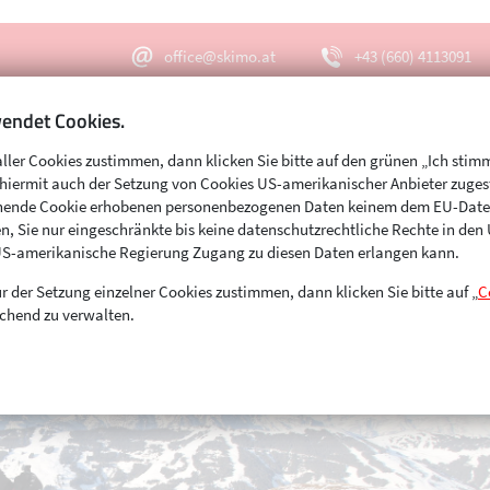
office@skimo.at
+43 (660) 4113091
endet Cookies.
aller Cookies zustimmen, dann klicken Sie bitte auf den grünen „Ich stim
Menu
Suche
s hiermit auch der Setzung von Cookies US-amerikanischer Anbieter zuge
echende Cookie erhobenen personenbezogenen Daten keinem dem EU-Dat
n, Sie nur eingeschränkte bis keine datenschutzrechtliche Rechte in de
US-amerikanische Regierung Zugang zu diesen Daten erlangen kann.
r der Setzung einzelner Cookies zustimmen, dann klicken Sie bitte auf „
C
chend zu verwalten.