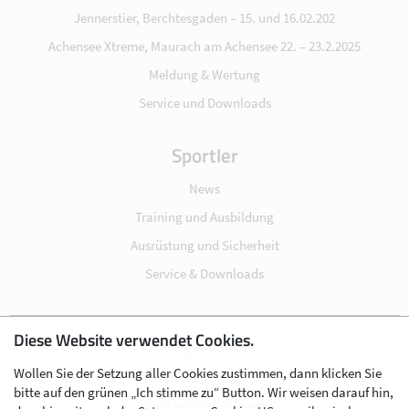
Jennerstier, Berchtesgaden – 15. und 16.02.202
Achensee Xtreme, Maurach am Achensee 22. – 23.2.2025
Meldung & Wertung
Service und Downloads
Sportler
News
Training und Ausbildung
Ausrüstung und Sicherheit
Service & Downloads
Diese Website verwendet Cookies.
Impressum
Wollen Sie der Setzung aller Cookies zustimmen, dann klicken Sie
Datenschutz
bitte auf den grünen „Ich stimme zu“ Button. Wir weisen darauf hin,
Cookie-Einstellungen