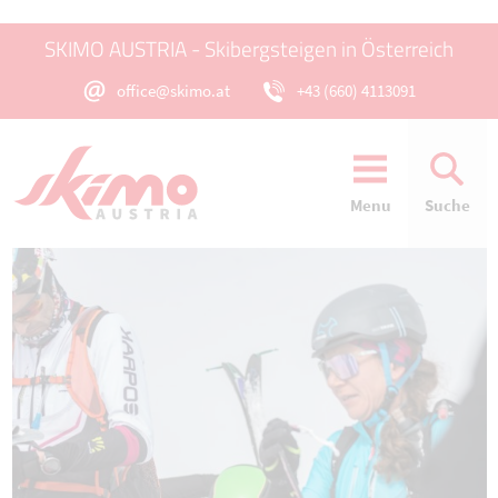
SKIMO AUSTRIA - Skibergsteigen in Österreich
office@skimo.at
+43 (660) 4113091
Menu
Suche