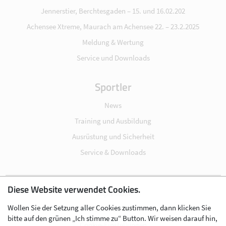
Jennerstier, Berchtesgaden – 15. und 16.02.202
Achensee Xtreme, Maurach am Achensee 22. – 23.2.2025
Meldung & Wertung
Service und Downloads
Sportler
News
Training und Ausbildung
Ausrüstung und Sicherheit
Service & Downloads
Diese Website verwendet Cookies.
Impressum
Wollen Sie der Setzung aller Cookies zustimmen, dann klicken Sie
Datenschutz
bitte auf den grünen „Ich stimme zu“ Button. Wir weisen darauf hin,
Cookie-Einstellungen