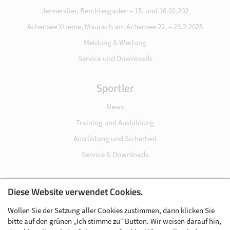
Jennerstier, Berchtesgaden – 15. und 16.02.202
Achensee Xtreme, Maurach am Achensee 22. – 23.2.2025
Meldung & Wertung
Service und Downloads
Sportler
News
Training und Ausbildung
Ausrüstung und Sicherheit
Service & Downloads
Diese Website verwendet Cookies.
Impressum
Wollen Sie der Setzung aller Cookies zustimmen, dann klicken Sie
Datenschutz
bitte auf den grünen „Ich stimme zu“ Button. Wir weisen darauf hin,
Cookie-Einstellungen