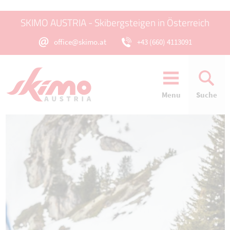
SKIMO AUSTRIA - Skibergsteigen in Österreich
office@skimo.at
+43 (660) 4113091
Menu
Suche