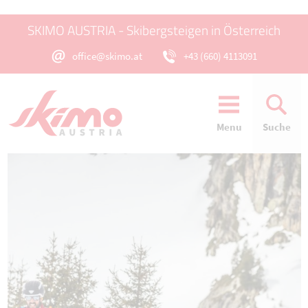
SKIMO AUSTRIA - Skibergsteigen in Österreich
office@skimo.at
+43 (660) 4113091
Menu
Suche