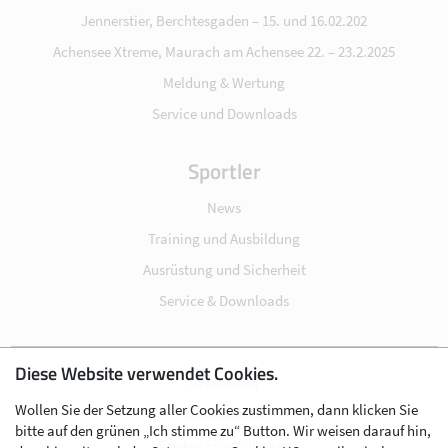
Jennerstier, Berchtesgaden – 15. und 16.02.202
Achensee Xtreme, Maurach am Achensee 22. – 23.2.2025
Meldung & Wertung
Service und Downloads
Sportler
News
Training und Ausbildung
Ausrüstung und Sicherheit
Service & Downloads
Diese Website verwendet Cookies.
Impressum
Wollen Sie der Setzung aller Cookies zustimmen, dann klicken Sie
Datenschutz
bitte auf den grünen „Ich stimme zu“ Button. Wir weisen darauf hin,
Cookie-Einstellungen