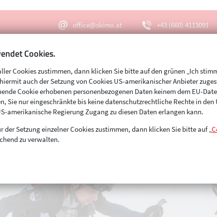
office@skimo.at
+43 (660) 4113091
endet Cookies.
aller Cookies zustimmen, dann klicken Sie bitte auf den grünen „Ich stim
Menu
Suche
s hiermit auch der Setzung von Cookies US-amerikanischer Anbieter zuge
echende Cookie erhobenen personenbezogenen Daten keinem dem EU-Dat
n, Sie nur eingeschränkte bis keine datenschutzrechtliche Rechte in de
US-amerikanische Regierung Zugang zu diesen Daten erlangen kann.
r der Setzung einzelner Cookies zustimmen, dann klicken Sie bitte auf „
C
chend zu verwalten.