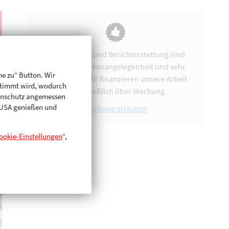
Vereinsarbeit und Berichterstattung sind
uns eine Herzensangelegenheit und sehr
me zu“ Button. Wir
zeitintensiv. Wir finanzieren unsere Arbeit
stimmt wird, wodurch
ausschließlich über Werbung.
enschutz angemessen
n USA genießen und
Werbung erlauben
ookie-Einstellungen
“,