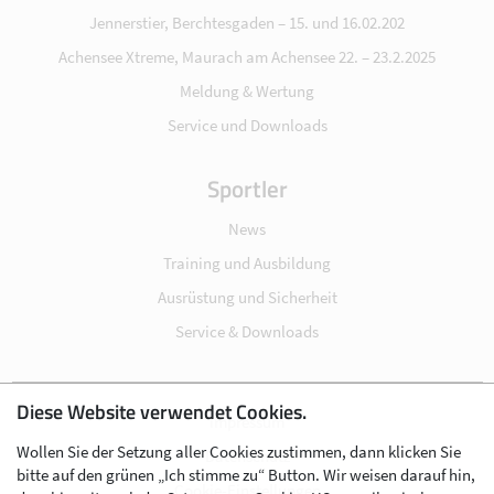
Jennerstier, Berchtesgaden – 15. und 16.02.202
Achensee Xtreme, Maurach am Achensee 22. – 23.2.2025
Meldung & Wertung
Service und Downloads
Sportler
News
Training und Ausbildung
Ausrüstung und Sicherheit
Service & Downloads
Diese Website verwendet Cookies.
Impressum
Wollen Sie der Setzung aller Cookies zustimmen, dann klicken Sie
Datenschutz
bitte auf den grünen „Ich stimme zu“ Button. Wir weisen darauf hin,
Cookie-Einstellungen