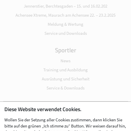
Jennerstier, Berchtesgaden – 15. und 16.02.202
Achensee Xtreme, Maurach am Achensee 22. – 23.2.2025
Meldung & Wertung
Service und Downloads
Sportler
News
Training und Ausbildung
Ausrüstung und Sicherheit
Service & Downloads
Diese Website verwendet Cookies.
Impressum
Wollen Sie der Setzung aller Cookies zustimmen, dann klicken Sie
Datenschutz
bitte auf den grünen „Ich stimme zu“ Button. Wir weisen darauf hin,
Cookie-Einstellungen