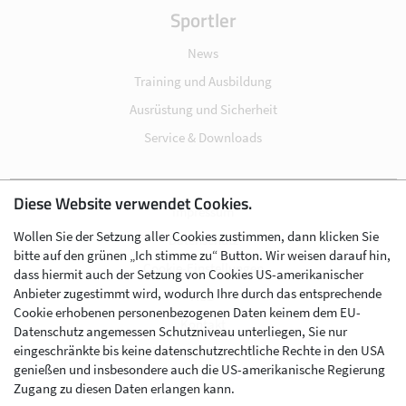
Sportler
News
Training und Ausbildung
Ausrüstung und Sicherheit
Service & Downloads
Diese Website verwendet Cookies.
Impressum
Wollen Sie der Setzung aller Cookies zustimmen, dann klicken Sie
Datenschutz
bitte auf den grünen „Ich stimme zu“ Button. Wir weisen darauf hin,
Cookie-Einstellungen
dass hiermit auch der Setzung von Cookies US-amerikanischer
Anbieter zugestimmt wird, wodurch Ihre durch das entsprechende
AGB
Cookie erhobenen personenbezogenen Daten keinem dem EU-
Kontakt
Datenschutz angemessen Schutzniveau unterliegen, Sie nur
eingeschränkte bis keine datenschutzrechtliche Rechte in den USA
Werben im Skibergsteigen
genießen und insbesondere auch die US-amerikanische Regierung
Zugang zu diesen Daten erlangen kann.