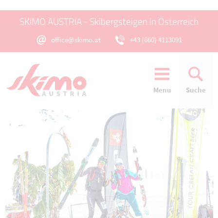
SKIMO AUSTRIA - Skibergsteigen in Österreich
office@skimo.at
+43 (660) 4113091
Menu
Suche