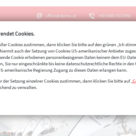
office@skimo.at
+43 (660) 4113091
endet Cookies.
aller Cookies zustimmen, dann klicken Sie bitte auf den grünen „Ich stim
Menu
Suche
s hiermit auch der Setzung von Cookies US-amerikanischer Anbieter zuge
echende Cookie erhobenen personenbezogenen Daten keinem dem EU-Dat
n, Sie nur eingeschränkte bis keine datenschutzrechtliche Rechte in de
US-amerikanische Regierung Zugang zu diesen Daten erlangen kann.
r der Setzung einzelner Cookies zustimmen, dann klicken Sie bitte auf „
C
chend zu verwalten.