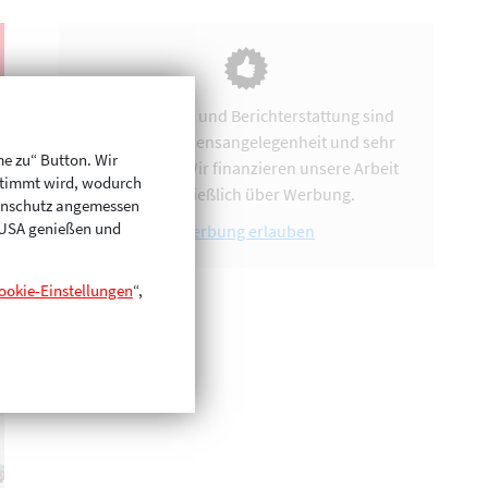
Vereinsarbeit und Berichterstattung sind
uns eine Herzensangelegenheit und sehr
me zu“ Button. Wir
zeitintensiv. Wir finanzieren unsere Arbeit
stimmt wird, wodurch
ausschließlich über Werbung.
enschutz angemessen
n USA genießen und
Werbung erlauben
ookie-Einstellungen
“,