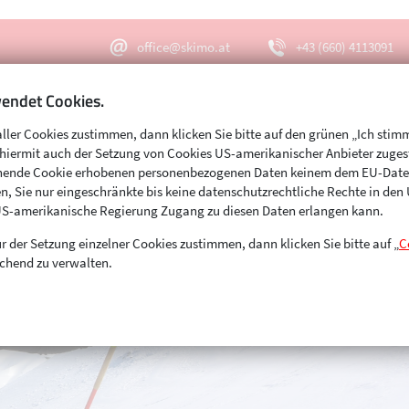
office@skimo.at
+43 (660) 4113091
endet Cookies.
aller Cookies zustimmen, dann klicken Sie bitte auf den grünen „Ich stim
Menu
Suche
s hiermit auch der Setzung von Cookies US-amerikanischer Anbieter zuge
echende Cookie erhobenen personenbezogenen Daten keinem dem EU-Dat
n, Sie nur eingeschränkte bis keine datenschutzrechtliche Rechte in de
US-amerikanische Regierung Zugang zu diesen Daten erlangen kann.
r der Setzung einzelner Cookies zustimmen, dann klicken Sie bitte auf „
C
chend zu verwalten.