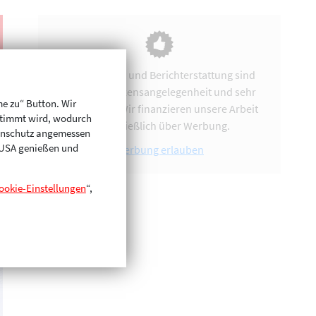
Vereinsarbeit und Berichterstattung sind
uns eine Herzensangelegenheit und sehr
me zu“ Button. Wir
zeitintensiv. Wir finanzieren unsere Arbeit
stimmt wird, wodurch
ausschließlich über Werbung.
enschutz angemessen
n USA genießen und
Werbung erlauben
ookie-Einstellungen
“,