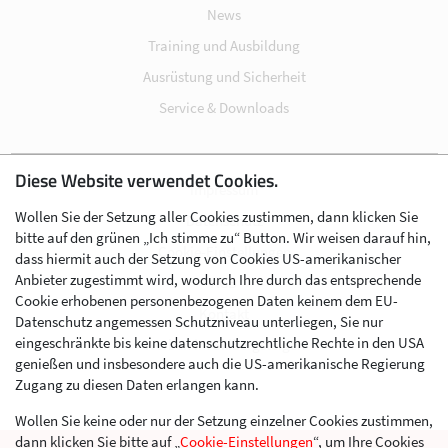
News
Training und Ausbildung
Ausrüstung und Sicherheit
Service & Downloads
Diese Website verwendet Cookies.
Impressum
Wollen Sie der Setzung aller Cookies zustimmen, dann klicken Sie
Datenschutz
bitte auf den grünen „Ich stimme zu“ Button. Wir weisen darauf hin,
Cookie-Einstellungen
dass hiermit auch der Setzung von Cookies US-amerikanischer
Anbieter zugestimmt wird, wodurch Ihre durch das entsprechende
AGB
Cookie erhobenen personenbezogenen Daten keinem dem EU-
Kontakt
Datenschutz angemessen Schutzniveau unterliegen, Sie nur
eingeschränkte bis keine datenschutzrechtliche Rechte in den USA
Werben im Skibergsteigen
genießen und insbesondere auch die US-amerikanische Regierung
Zugang zu diesen Daten erlangen kann.
Wollen Sie keine oder nur der Setzung einzelner Cookies zustimmen,
dann klicken Sie bitte auf „
Cookie-Einstellungen
“, um Ihre Cookies