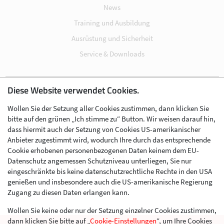
News
Training und Ausbildung
Ausrüstung und Sicherheit
Service & Downloads
Diese Website verwendet Cookies.
Impressum
Wollen Sie der Setzung aller Cookies zustimmen, dann klicken Sie
Datenschutz
bitte auf den grünen „Ich stimme zu“ Button. Wir weisen darauf hin,
Cookie-Einstellungen
dass hiermit auch der Setzung von Cookies US-amerikanischer
Anbieter zugestimmt wird, wodurch Ihre durch das entsprechende
AGB
Cookie erhobenen personenbezogenen Daten keinem dem EU-
Kontakt
Datenschutz angemessen Schutzniveau unterliegen, Sie nur
eingeschränkte bis keine datenschutzrechtliche Rechte in den USA
Werben im Skibergsteigen
genießen und insbesondere auch die US-amerikanische Regierung
Zugang zu diesen Daten erlangen kann.
Wollen Sie keine oder nur der Setzung einzelner Cookies zustimmen,
dann klicken Sie bitte auf „
Cookie-Einstellungen
“, um Ihre Cookies