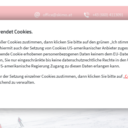
office@skimo.at
+43 (660) 4113091
endet Cookies.
aller Cookies zustimmen, dann klicken Sie bitte auf den grünen „Ich stim
Menu
Suche
s hiermit auch der Setzung von Cookies US-amerikanischer Anbieter zuge
echende Cookie erhobenen personenbezogenen Daten keinem dem EU-Dat
n, Sie nur eingeschränkte bis keine datenschutzrechtliche Rechte in de
US-amerikanische Regierung Zugang zu diesen Daten erlangen kann.
r der Setzung einzelner Cookies zustimmen, dann klicken Sie bitte auf „
C
chend zu verwalten.