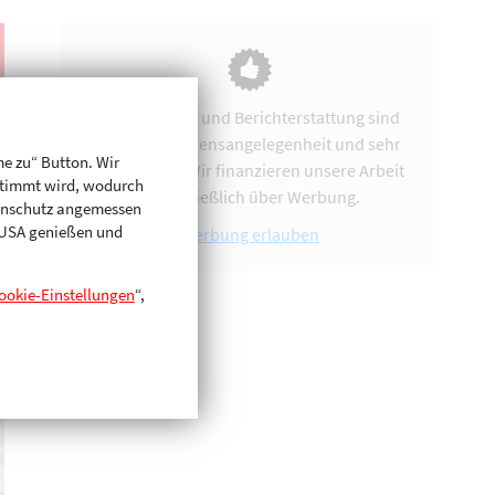
Vereinsarbeit und Berichterstattung sind
uns eine Herzensangelegenheit und sehr
me zu“ Button. Wir
zeitintensiv. Wir finanzieren unsere Arbeit
stimmt wird, wodurch
ausschließlich über Werbung.
enschutz angemessen
n USA genießen und
Werbung erlauben
ookie-Einstellungen
“,