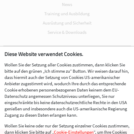
News
Training und Ausbildung
Ausrüstung und Sicherheit
Service & Downloads
Diese Website verwendet Cookies.
Impressum
Wollen Sie der Setzung aller Cookies zustimmen, dann klicken Sie
Datenschutz
bitte auf den grünen „Ich stimme zu“ Button. Wir weisen darauf hin,
Cookie-Einstellungen
dass hiermit auch der Setzung von Cookies US-amerikanischer
Anbieter zugestimmt wird, wodurch Ihre durch das entsprechende
AGB
Cookie erhobenen personenbezogenen Daten keinem dem EU-
Kontakt
Datenschutz angemessen Schutzniveau unterliegen, Sie nur
eingeschränkte bis keine datenschutzrechtliche Rechte in den USA
Werben im Skibergsteigen
genießen und insbesondere auch die US-amerikanische Regierung
Zugang zu diesen Daten erlangen kann.
Wollen Sie keine oder nur der Setzung einzelner Cookies zustimmen,
dann klicken Sie bitte auf „
Cookie-Einstellungen
“, um Ihre Cookies