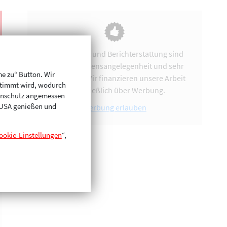
Vereinsarbeit und Berichterstattung sind
uns eine Herzensangelegenheit und sehr
me zu“ Button. Wir
zeitintensiv. Wir finanzieren unsere Arbeit
stimmt wird, wodurch
ausschließlich über Werbung.
enschutz angemessen
n USA genießen und
Werbung erlauben
ookie-Einstellungen
“,