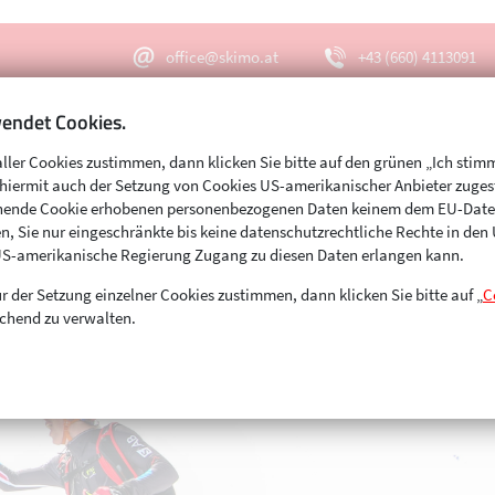
office@skimo.at
+43 (660) 4113091
endet Cookies.
aller Cookies zustimmen, dann klicken Sie bitte auf den grünen „Ich stim
Menu
Suche
s hiermit auch der Setzung von Cookies US-amerikanischer Anbieter zuge
echende Cookie erhobenen personenbezogenen Daten keinem dem EU-Dat
n, Sie nur eingeschränkte bis keine datenschutzrechtliche Rechte in de
US-amerikanische Regierung Zugang zu diesen Daten erlangen kann.
r der Setzung einzelner Cookies zustimmen, dann klicken Sie bitte auf „
C
chend zu verwalten.