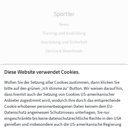
Sportler
News
Training und Ausbildung
Ausrüstung und Sicherheit
Service & Downloads
Diese Website verwendet Cookies.
Impressum
Wollen Sie der Setzung aller Cookies zustimmen, dann klicken Sie
Datenschutz
bitte auf den grünen „Ich stimme zu“ Button. Wir weisen darauf hin,
Cookie-Einstellungen
dass hiermit auch der Setzung von Cookies US-amerikanischer
Anbieter zugestimmt wird, wodurch Ihre durch das entsprechende
AGB
Cookie erhobenen personenbezogenen Daten keinem dem EU-
Kontakt
Datenschutz angemessen Schutzniveau unterliegen, Sie nur
eingeschränkte bis keine datenschutzrechtliche Rechte in den USA
Werben im Skibergsteigen
genießen und insbesondere auch die US-amerikanische Regierung