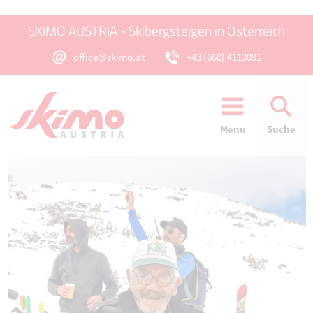
SKIMO AUSTRIA - Skibergsteigen in Österreich
office@skimo.at
+43 (660) 4113091
Menu
Suche