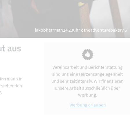
jakobherrman24 23uhr c theadventurebakery 6
ut aus
Vereinsarbeit und Berichterstattung
sind uns eine Herzensangelegenheit
 Herrmann in
und sehr zeitintensiv. Wir finanzieren
bestehenden
unsere Arbeit ausschließlich über
6
Werbung.
Werbung erlauben