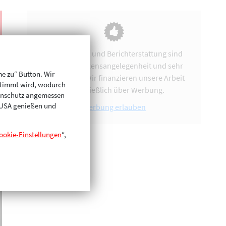
Vereinsarbeit und Berichterstattung sind
uns eine Herzensangelegenheit und sehr
me zu“ Button. Wir
zeitintensiv. Wir finanzieren unsere Arbeit
stimmt wird, wodurch
ausschließlich über Werbung.
enschutz angemessen
n USA genießen und
Werbung erlauben
ookie-Einstellungen
“,