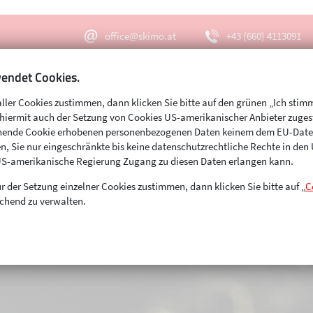
office@skimo.at
+43 (660) 4113091
endet Cookies.
aller Cookies zustimmen, dann klicken Sie bitte auf den grünen „Ich stim
Menu
Suche
s hiermit auch der Setzung von Cookies US-amerikanischer Anbieter zuge
echende Cookie erhobenen personenbezogenen Daten keinem dem EU-Dat
n, Sie nur eingeschränkte bis keine datenschutzrechtliche Rechte in de
US-amerikanische Regierung Zugang zu diesen Daten erlangen kann.
r der Setzung einzelner Cookies zustimmen, dann klicken Sie bitte auf „
C
chend zu verwalten.