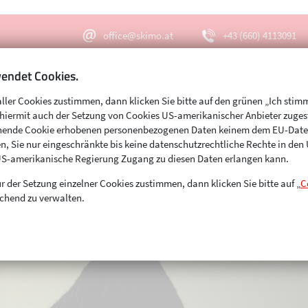
office@skimo.at
+43 (660) 4113091
endet Cookies.
aller Cookies zustimmen, dann klicken Sie bitte auf den grünen „Ich stim
Menu
Suche
s hiermit auch der Setzung von Cookies US-amerikanischer Anbieter zuge
echende Cookie erhobenen personenbezogenen Daten keinem dem EU-Dat
n, Sie nur eingeschränkte bis keine datenschutzrechtliche Rechte in de
US-amerikanische Regierung Zugang zu diesen Daten erlangen kann.
r der Setzung einzelner Cookies zustimmen, dann klicken Sie bitte auf „
C
chend zu verwalten.