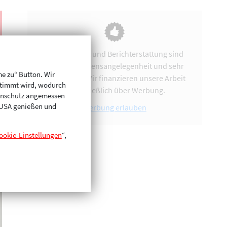
Vereinsarbeit und Berichterstattung sind
uns eine Herzensangelegenheit und sehr
me zu“ Button. Wir
zeitintensiv. Wir finanzieren unsere Arbeit
stimmt wird, wodurch
ausschließlich über Werbung.
enschutz angemessen
n USA genießen und
Werbung erlauben
ookie-Einstellungen
“,