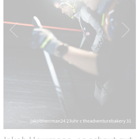
jakobherrman24 23uhr c theadventurebakery 31