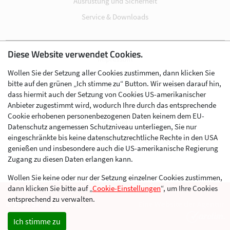
Ausrüstung und Sicherheit
Service & Downloads
Diese Website verwendet Cookies.
Impressum
Wollen Sie der Setzung aller Cookies zustimmen, dann klicken Sie
Datenschutz
bitte auf den grünen „Ich stimme zu“ Button. Wir weisen darauf hin,
Cookie-Einstellungen
dass hiermit auch der Setzung von Cookies US-amerikanischer
Anbieter zugestimmt wird, wodurch Ihre durch das entsprechende
AGB
Cookie erhobenen personenbezogenen Daten keinem dem EU-
Kontakt
Datenschutz angemessen Schutzniveau unterliegen, Sie nur
eingeschränkte bis keine datenschutzrechtliche Rechte in den USA
Werben im Skibergsteigen
genießen und insbesondere auch die US-amerikanische Regierung
Zugang zu diesen Daten erlangen kann.
Wollen Sie keine oder nur der Setzung einzelner Cookies zustimmen,
dann klicken Sie bitte auf „
Cookie-Einstellungen
“, um Ihre Cookies
entsprechend zu verwalten.
© 2026 Skimo Austria
Eine Website der Agentur
Ich stimme zu