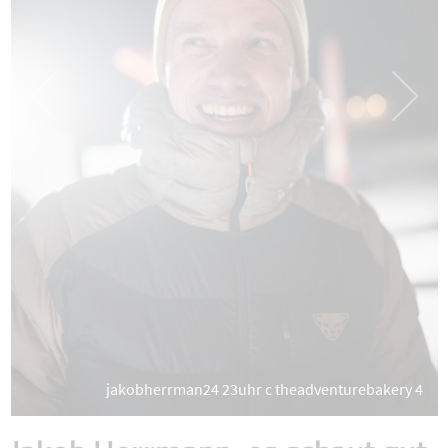
jakobherrman24 23uhr c theadventurebakery 4