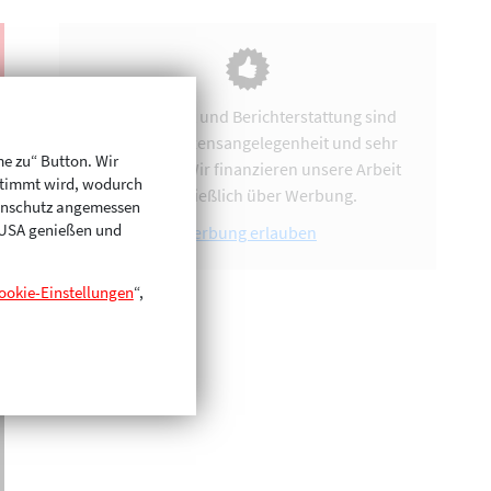
Vereinsarbeit und Berichterstattung sind
uns eine Herzensangelegenheit und sehr
me zu“ Button. Wir
zeitintensiv. Wir finanzieren unsere Arbeit
stimmt wird, wodurch
ausschließlich über Werbung.
enschutz angemessen
n USA genießen und
Werbung erlauben
ookie-Einstellungen
“,