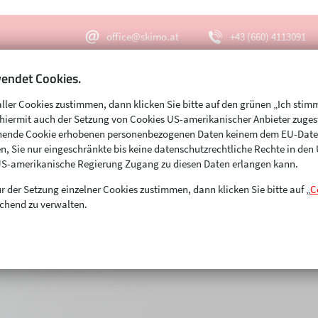
office@skimo.at
+43 (660) 4113091
endet Cookies.
aller Cookies zustimmen, dann klicken Sie bitte auf den grünen „Ich stim
Menu
Suche
s hiermit auch der Setzung von Cookies US-amerikanischer Anbieter zuge
echende Cookie erhobenen personenbezogenen Daten keinem dem EU-Dat
n, Sie nur eingeschränkte bis keine datenschutzrechtliche Rechte in de
US-amerikanische Regierung Zugang zu diesen Daten erlangen kann.
r der Setzung einzelner Cookies zustimmen, dann klicken Sie bitte auf „
C
chend zu verwalten.