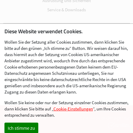
Ausrüstung und Sicherheit
Service & Downloads
Diese Website verwendet Cookies.
Impressum
Wollen Sie der Setzung aller Cookies zustimmen, dann klicken Sie
Datenschutz
bitte auf den grünen „Ich stimme zu“ Button. Wir weisen darauf hin,
Cookie-Einstellungen
dass hiermit auch der Setzung von Cookies US-amerikanischer
Anbieter zugestimmt wird, wodurch Ihre durch das entsprechende
AGB
Cookie erhobenen personenbezogenen Daten keinem dem EU-
Kontakt
Datenschutz angemessen Schutzniveau unterliegen, Sie nur
eingeschränkte bis keine datenschutzrechtliche Rechte in den USA
Werben im Skibergsteigen
genießen und insbesondere auch die US-amerikanische Regierung
Zugang zu diesen Daten erlangen kann.
Wollen Sie keine oder nur der Setzung einzelner Cookies zustimmen,
dann klicken Sie bitte auf „
Cookie-Einstellungen
“, um Ihre Cookies
entsprechend zu verwalten.
© 2026 Skimo Austria
Eine Website der Agentur
Ich stimme zu