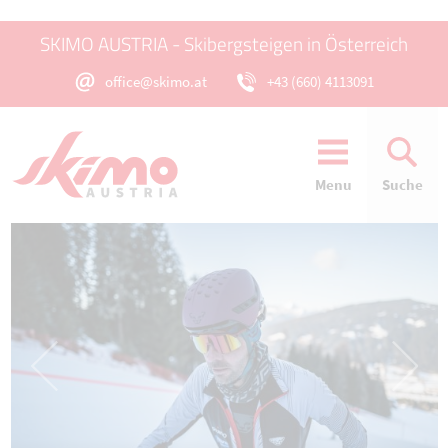
SKIMO AUSTRIA - Skibergsteigen in Österreich
office@skimo.at
+43 (660) 4113091
Menu
Suche