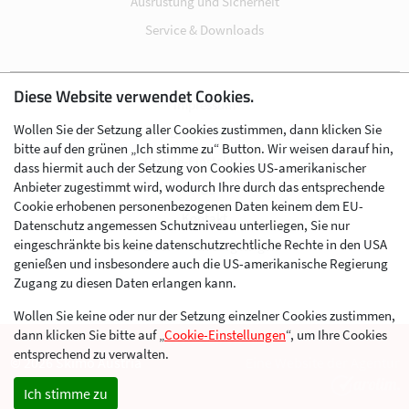
Ausrüstung und Sicherheit
Service & Downloads
Diese Website verwendet Cookies.
Impressum
Wollen Sie der Setzung aller Cookies zustimmen, dann klicken Sie
Datenschutz
bitte auf den grünen „Ich stimme zu“ Button. Wir weisen darauf hin,
Cookie-Einstellungen
dass hiermit auch der Setzung von Cookies US-amerikanischer
Anbieter zugestimmt wird, wodurch Ihre durch das entsprechende
AGB
Cookie erhobenen personenbezogenen Daten keinem dem EU-
Kontakt
Datenschutz angemessen Schutzniveau unterliegen, Sie nur
eingeschränkte bis keine datenschutzrechtliche Rechte in den USA
Werben im Skibergsteigen
genießen und insbesondere auch die US-amerikanische Regierung
Zugang zu diesen Daten erlangen kann.
Wollen Sie keine oder nur der Setzung einzelner Cookies zustimmen,
dann klicken Sie bitte auf „
Cookie-Einstellungen
“, um Ihre Cookies
entsprechend zu verwalten.
© 2026 Skimo Austria
Eine Website der Agentur
Ich stimme zu