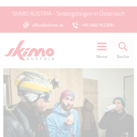
SKIMO AUSTRIA - Skibergsteigen in Österreich
office@skimo.at
+43 (660) 4113091
Menu
Suche