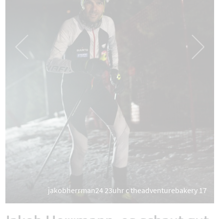
jakobherrman24 23uhr c theadventurebakery 17