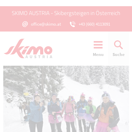
SKIMO AUSTRIA - Skibergsteigen in Österreich
office@skimo.at
+43 (660) 4113091
Menu
Suche