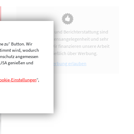
Vereinsarbeit und Berichterstattung sind
uns eine Herzensangelegenheit und sehr
me zu“ Button. Wir
zeitintensiv. Wir finanzieren unsere Arbeit
stimmt wird, wodurch
ausschließlich über Werbung.
enschutz angemessen
n USA genießen und
Werbung erlauben
ookie-Einstellungen
“,