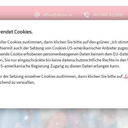
office@skimo.at
+43 (660) 4113091
endet Cookies.
aller Cookies zustimmen, dann klicken Sie bitte auf den grünen „Ich stim
Menu
Suche
s hiermit auch der Setzung von Cookies US-amerikanischer Anbieter zuge
echende Cookie erhobenen personenbezogenen Daten keinem dem EU-Dat
n, Sie nur eingeschränkte bis keine datenschutzrechtliche Rechte in de
US-amerikanische Regierung Zugang zu diesen Daten erlangen kann.
r der Setzung einzelner Cookies zustimmen, dann klicken Sie bitte auf „
C
chend zu verwalten.