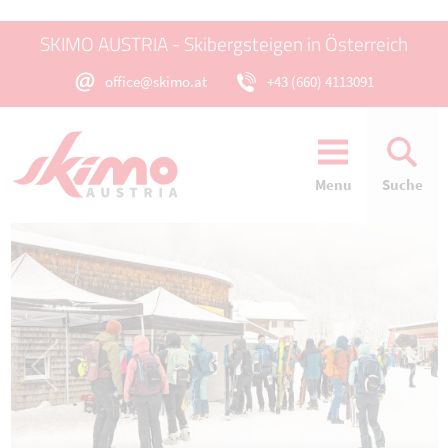
SKIMO AUSTRIA - Skibergsteigen in Österreich
office@skimo.at
+43 (660) 4113091
Menu
Suche