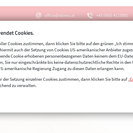
office@skimo.at
+43 (660) 4113091
endet Cookies.
aller Cookies zustimmen, dann klicken Sie bitte auf den grünen „Ich stim
Menu
Suche
s hiermit auch der Setzung von Cookies US-amerikanischer Anbieter zuge
echende Cookie erhobenen personenbezogenen Daten keinem dem EU-Dat
n, Sie nur eingeschränkte bis keine datenschutzrechtliche Rechte in de
US-amerikanische Regierung Zugang zu diesen Daten erlangen kann.
r der Setzung einzelner Cookies zustimmen, dann klicken Sie bitte auf „
C
chend zu verwalten.