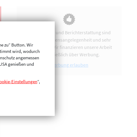
Vereinsarbeit und Berichterstattung sind
uns eine Herzensangelegenheit und sehr
me zu“ Button. Wir
zeitintensiv. Wir finanzieren unsere Arbeit
stimmt wird, wodurch
ausschließlich über Werbung.
enschutz angemessen
n USA genießen und
Werbung erlauben
ookie-Einstellungen
“,