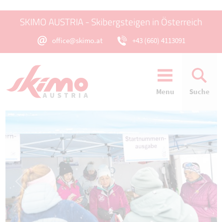
SKIMO AUSTRIA - Skibergsteigen in Österreich
office@skimo.at
+43 (660) 4113091
Menu
Suche