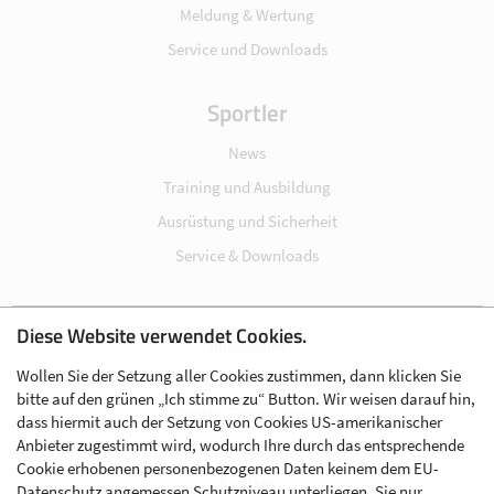
Meldung & Wertung
Service und Downloads
Sportler
News
Training und Ausbildung
Ausrüstung und Sicherheit
Service & Downloads
Diese Website verwendet Cookies.
Impressum
Wollen Sie der Setzung aller Cookies zustimmen, dann klicken Sie
Datenschutz
bitte auf den grünen „Ich stimme zu“ Button. Wir weisen darauf hin,
Cookie-Einstellungen
dass hiermit auch der Setzung von Cookies US-amerikanischer
Anbieter zugestimmt wird, wodurch Ihre durch das entsprechende
AGB
Cookie erhobenen personenbezogenen Daten keinem dem EU-
Kontakt
Datenschutz angemessen Schutzniveau unterliegen, Sie nur