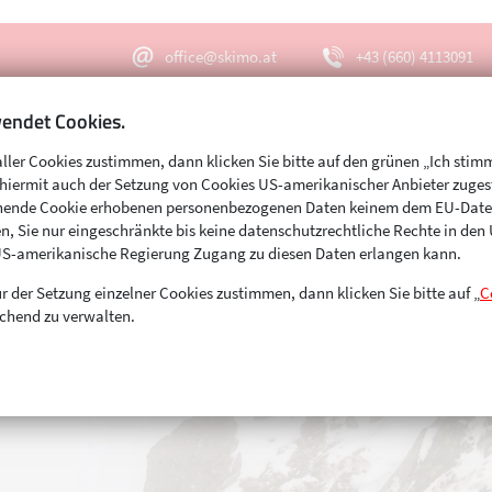
office@skimo.at
+43 (660) 4113091
endet Cookies.
aller Cookies zustimmen, dann klicken Sie bitte auf den grünen „Ich stim
Menu
Suche
s hiermit auch der Setzung von Cookies US-amerikanischer Anbieter zuge
echende Cookie erhobenen personenbezogenen Daten keinem dem EU-Dat
n, Sie nur eingeschränkte bis keine datenschutzrechtliche Rechte in de
US-amerikanische Regierung Zugang zu diesen Daten erlangen kann.
r der Setzung einzelner Cookies zustimmen, dann klicken Sie bitte auf „
C
chend zu verwalten.