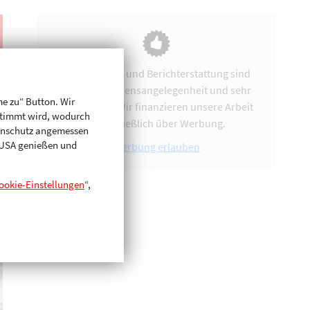
Vereinsarbeit und Berichterstattung sind
uns eine Herzensangelegenheit und sehr
me zu“ Button. Wir
zeitintensiv. Wir finanzieren unsere Arbeit
stimmt wird, wodurch
ausschließlich über Werbung.
enschutz angemessen
n USA genießen und
Werbung erlauben
ookie-Einstellungen
“,