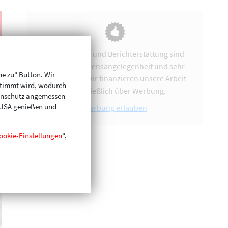
Vereinsarbeit und Berichterstattung sind
uns eine Herzensangelegenheit und sehr
me zu“ Button. Wir
zeitintensiv. Wir finanzieren unsere Arbeit
stimmt wird, wodurch
ausschließlich über Werbung.
enschutz angemessen
n USA genießen und
Werbung erlauben
ookie-Einstellungen
“,