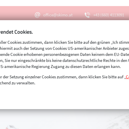
office@skimo.at
+43 (660) 4113091
endet Cookies.
aller Cookies zustimmen, dann klicken Sie bitte auf den grünen „Ich stim
Menu
Suche
s hiermit auch der Setzung von Cookies US-amerikanischer Anbieter zuge
echende Cookie erhobenen personenbezogenen Daten keinem dem EU-Dat
n, Sie nur eingeschränkte bis keine datenschutzrechtliche Rechte in de
US-amerikanische Regierung Zugang zu diesen Daten erlangen kann.
r der Setzung einzelner Cookies zustimmen, dann klicken Sie bitte auf „
C
chend zu verwalten.