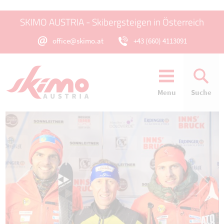
SKIMO AUSTRIA - Skibergsteigen in Österreich
office@skimo.at
+43 (660) 4113091
Menu
Suche